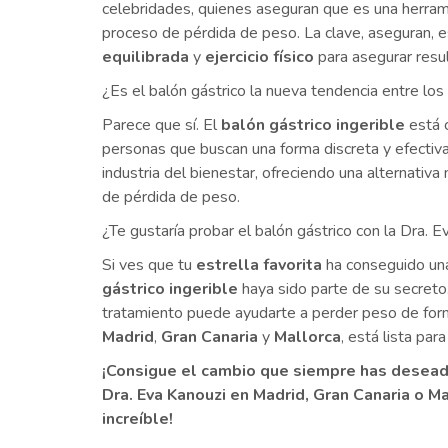
celebridades, quienes aseguran que es una herrami
proceso de pérdida de peso. La clave, aseguran, 
equilibrada
y
ejercicio físico
para asegurar resul
¿Es el balón gástrico la nueva tendencia entre lo
Parece que sí. El
balón gástrico ingerible
está 
personas que buscan una forma discreta y efectiv
industria del bienestar, ofreciendo una alternativ
de pérdida de peso.
¿Te gustaría probar el balón gástrico con la Dra. 
Si ves que tu
estrella favorita
ha conseguido u
gástrico ingerible
haya sido parte de su secreto
tratamiento puede ayudarte a perder peso de form
Madrid
,
Gran Canaria
y
Mallorca
, está lista pa
¡Consigue el cambio que siempre has deseado
Dra. Eva Kanouzi en Madrid, Gran Canaria o Ma
increíble!